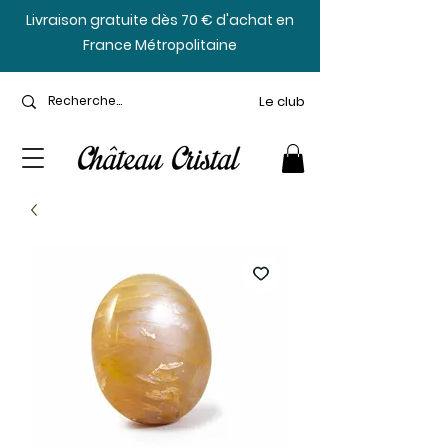
​Livraison gratuite dès 70 € d'achat en
France Métropolitaine
Le club