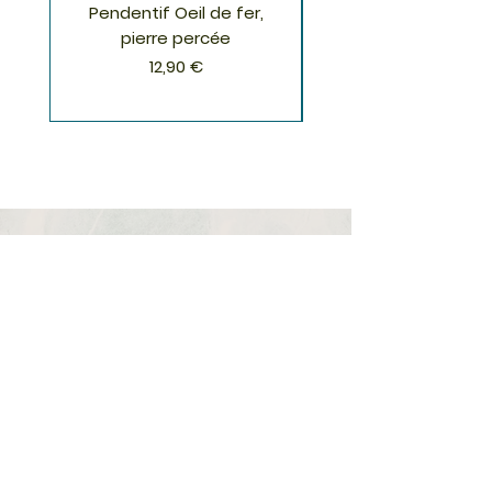
Pendentif Oeil de fer,
Pendentif Chrysoco
pierre percée
Prix
12,90 €
S'inscrire à la Newsletter
S'abonner
Boutique
Nouveautés
Minéraux
Cristal de roche
Le club