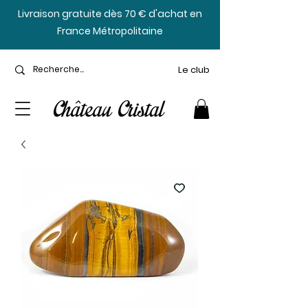
​Livraison gratuite dès 70 € d'achat en
France Métropolitaine
Le club