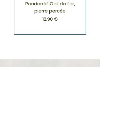
Pendentif Oeil de fer,
Pendentif Chrysoco
pierre percée
Prix
12,90 €
S'inscrire à la Newsletter
S'abonner
Boutique
Nouveautés
Minéraux
Cristal de roche
Le club