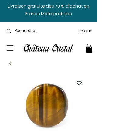
​Livraison gratuite dès 70 € d'achat en
France Métropolitaine
Le club