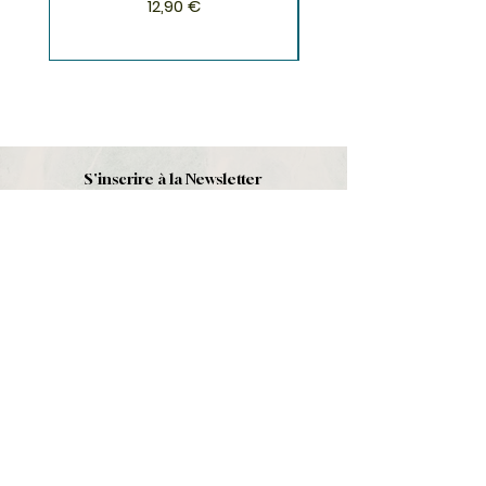
Prix
12,90 €
S'inscrire à la Newsletter
S'abonner
Boutique
Nouveautés
Minéraux
Cristal de roche
Le club
Politique et contact