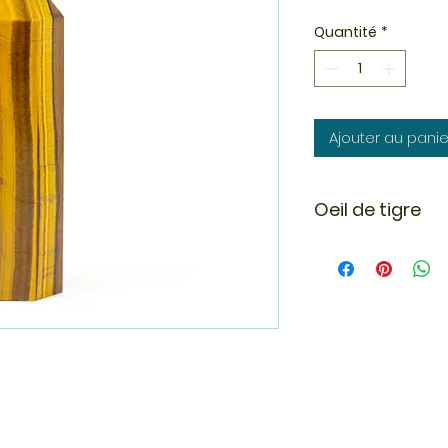
Quantité
*
Ajouter au panie
Oeil de tigre
L'oeil de tigre est 
Afrique du nord po
C'est une pierre qu
lutte contre le stre
courage.