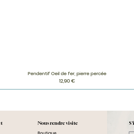
Pendentif Oeil de fer, pierre percée
Aperçu rapide
Prix
12,90 €
ct
Nous rendre visite
S'
Boutique