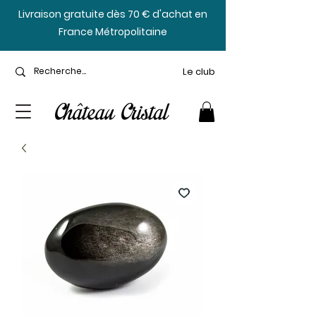
​Livraison gratuite dès 70 € d'achat en
France Métropolitaine
Le club