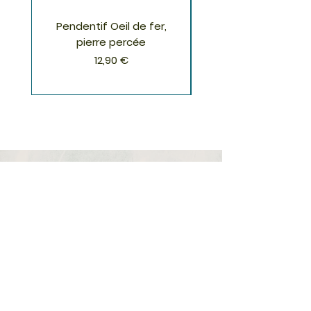
Pendentif Oeil de fer,
Pendentif Chrysoco
pierre percée
Prix
12,90 €
S'inscrire à la Newsletter
S'abonner
Boutique
Nouveautés
Minéraux