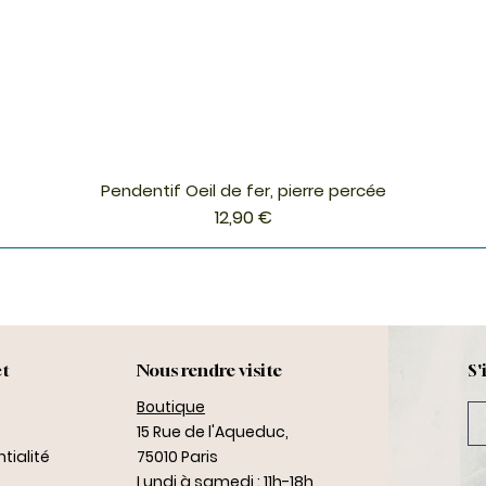
Pendentif Oeil de fer, pierre percée
Aperçu rapide
Prix
12,90 €
ct
Nous rendre visite
S'
Boutique
15 Rue de l'Aqueduc,
tialité
75010 Paris
Lundi à samedi : 11h-18h