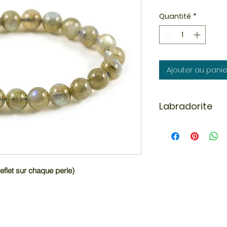
Quantité
*
Ajouter au panie
Labradorite
La labradorite fait
de la famille des f
Labrador (province
découverte en 1770.
labradorites prov
eflet sur chaque perle)
La labradorite est u
absorbe les énergie
chakra des mains 
magnétisme. On l'