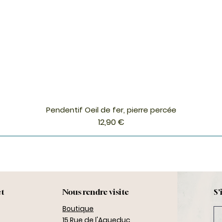
Pendentif Oeil de fer, pierre percée
Aperçu rapide
Prix
12,90 €
ct
Nous rendre visite
S'
Boutique
15 Rue de l'Aqueduc,