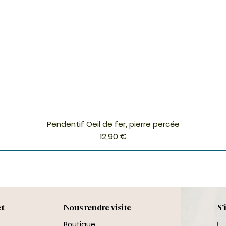
Pendentif Oeil de fer, pierre percée
Aperçu rapide
Prix
12,90 €
ct
Nous rendre visite
S'
Boutique