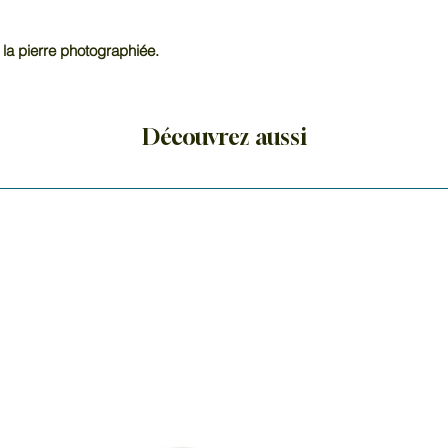
l'obsidienne noire, 
convoité des colle
 la pierre photographiée.
pierres précieuses
En lithothérapie, l'
d'éliminer les éner
Découvrez aussi
clarté mentale et d