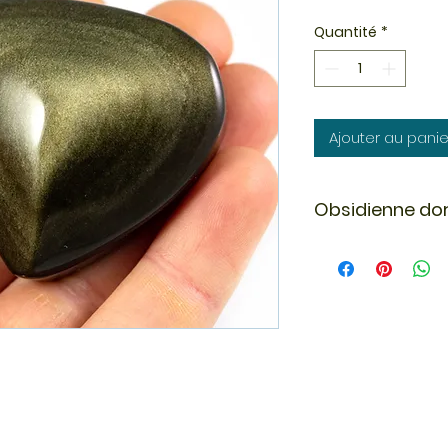
Quantité
*
Ajouter au panie
Obsidienne do
L'obsidienne dorée 
Terre. Son histoir
profondeurs des vol
refroidit rapideme
vitreuse. Les nuan
proviennent de l'in
d'air ou de minérau
conférant son écla
L'obsidienne dorée
fois rare et rech