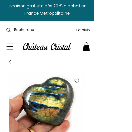
​Livraison gratuite dès 70 € d'achat en
France Métropolitaine
Le club