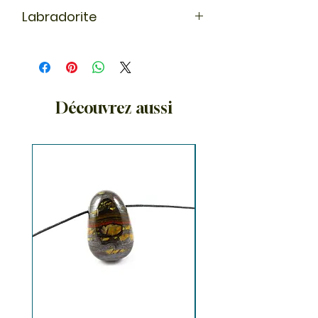
Labradorite
En lithothérapie, la labradorite est
une pierre de protection, elle
absorbe les énergies négatives. La
labradorite stimule le chakra des
mains et développe notre
Découvrez aussi
magnétisme. On l'appelle même
pierre des guérisseurs.