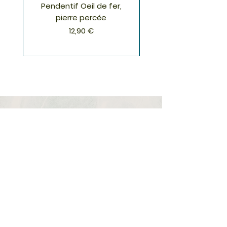
Pendentif Oeil de fer,
Pendentif Chrysoco
pierre percée
Prix
12,90 €
S'inscrire à la Newsletter
S'abonner
Boutique
Nouveautés
Minéraux
Cristal de roche
Le club