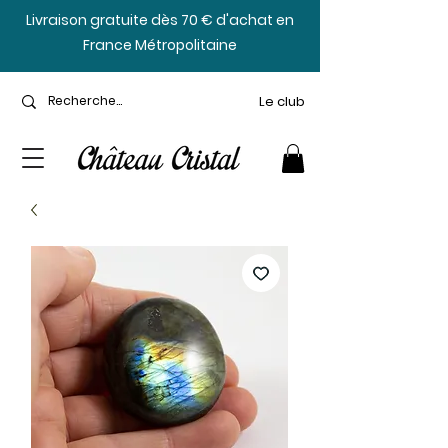
​Livraison gratuite dès 70 € d'achat en
France Métropolitaine
Le club