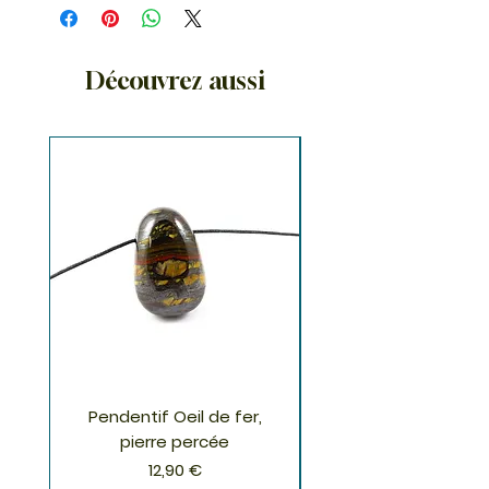
Découvrez aussi
Pendentif Oeil de fer,
Pendentif Chrysoco
pierre percée
Prix
12,90 €