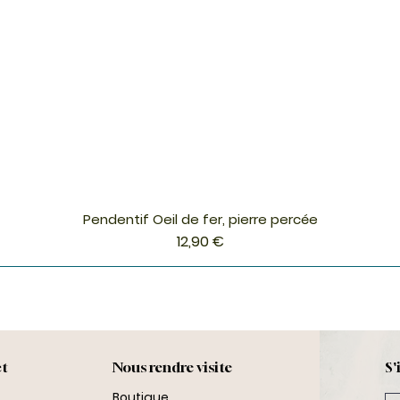
Pendentif Oeil de fer, pierre percée
Aperçu rapide
Prix
12,90 €
ct
Nous rendre visite
S'
Boutique