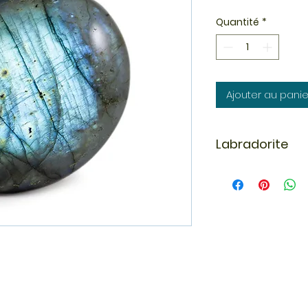
Quantité
*
Ajouter au panie
Labradorite
La labradorite fait
de la famille des f
Labrador (province
découverte en 1770.
labradorites prov
En lithothérapie c'e
absorbe les énergi
stimule le chakra 
magnétisme. On l'