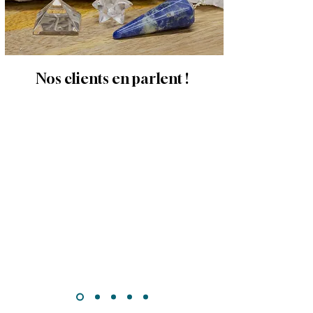
Nos clients en parlent !
« Ne manquez pas l'occasion de
pousser la porte de cette
boutique joliment aménagée,
où de magnifiques pierres sont
exposées, chacune surpassant
l'autre par la beauté de ses
couleurs et de ses formes
uniques.
De précieux conseils donnés par
un vendeur passionné pour
émerveiller un jeune adolescent
qui commence sa collection. »