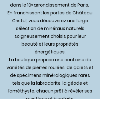
dans le 10ᵉ arrondissement de Paris.
En franchissant les portes de Château
Cristal, vous découvrirez une large
sélection de minéraux naturels
soigneusement choisis pour leur
beauté et leurs propriétés
énergétiques.
La boutique propose une centaine de
variétés de pierres roulées, de galets et
de spécimens minéralogiques rares
tels que la labradorite, la géode et
l’améthyste, chacun prêt à révéler ses
mystères et bienfaits.
Les amateurs de bijoux trouveront
également leur bonheur grâce à une
collection exquise de bracelets en
pierres naturelles et d’élégants
pendentifs et bagues en argent 925.