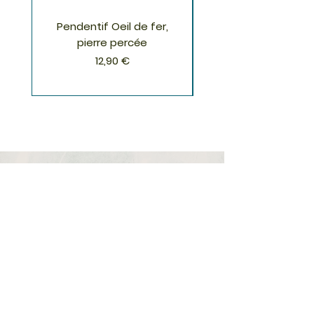
Pendentif Oeil de fer,
Pendentif Chrysoco
pierre percée
Prix
12,90 €
S'inscrire à la Newsletter
S'abonner
Boutique
Nouveautés
Minéraux