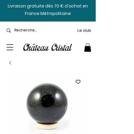
​Livraison gratuite dès 70 € d'achat en
France Métropolitaine
Le club