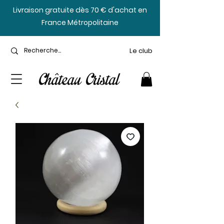
​Livraison gratuite dès 70 € d'achat en
France Métropolitaine
Le club