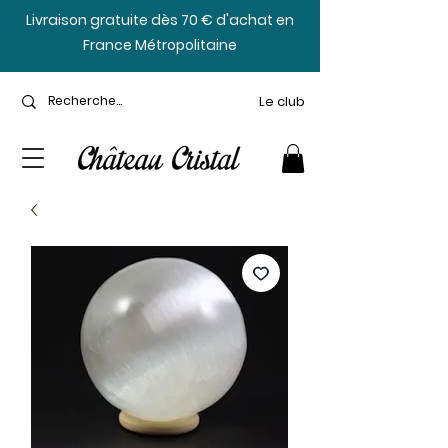
​Livraison gratuite dès 70 € d'achat en
France Métropolitaine
Le club