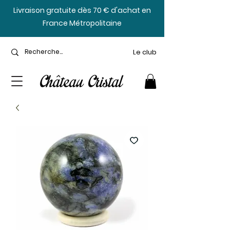
​Livraison gratuite dès 70 € d'achat en
France Métropolitaine
Le club