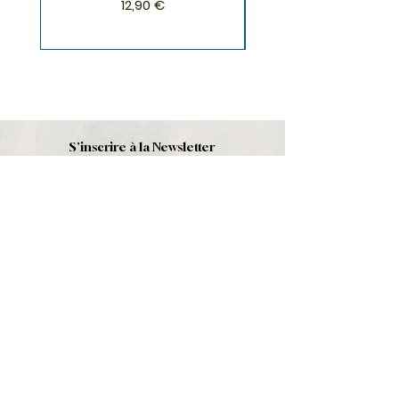
Prix
12,90 €
S'inscrire à la Newsletter
S'abonner
Boutique
Nouveautés
Minéraux
Cristal de roche
Le club
Politique et contact