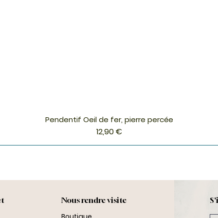
Pendentif Oeil de fer, pierre percée
Aperçu rapide
Prix
12,90 €
ct
Nous rendre visite
S'
Boutique