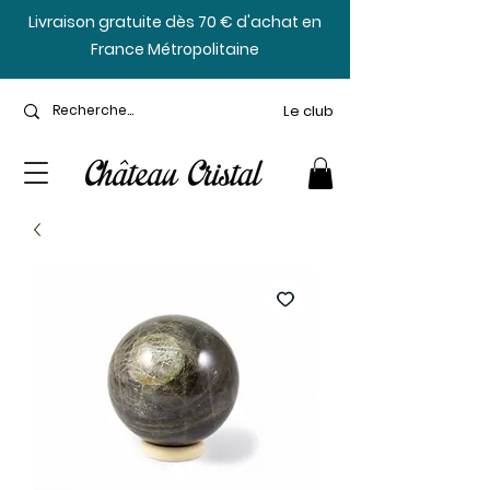
​Livraison gratuite dès 70 € d'achat en
France Métropolitaine
Le club