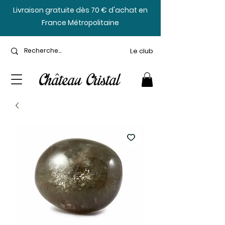
​Livraison gratuite dès 70 € d'achat en
France Métropolitaine
Le club