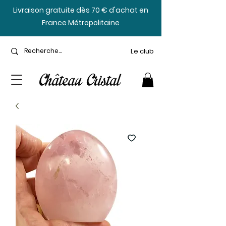
​Livraison gratuite dès 70 € d'achat en
France Métropolitaine
Le club