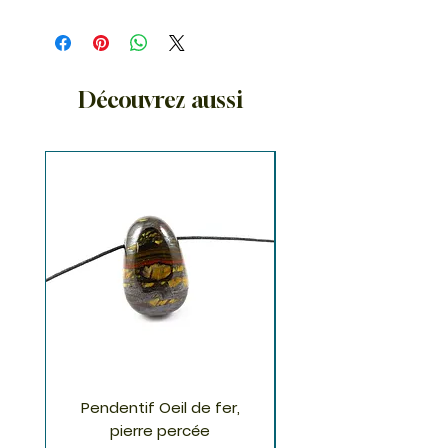
Découvrez aussi
Pendentif Oeil de fer,
Pendentif Chrysoco
pierre percée