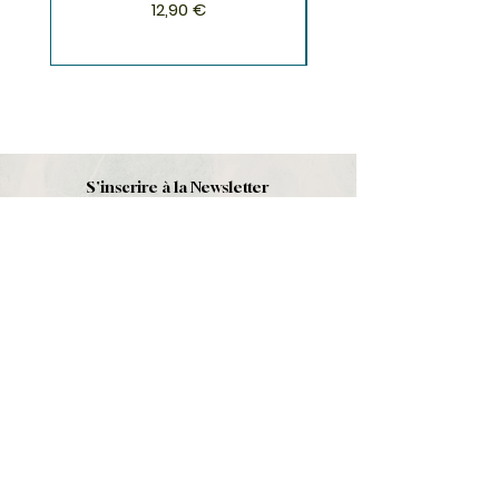
Prix
12,90 €
S'inscrire à la Newsletter
S'abonner
Boutique
Nouveautés
Minéraux
Cristal de roche
Le club
Politique et contact