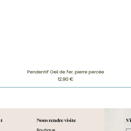
Pendentif Oeil de fer, pierre percée
Aperçu rapide
Prix
12,90 €
ct
Nous rendre visite
S'
Boutique