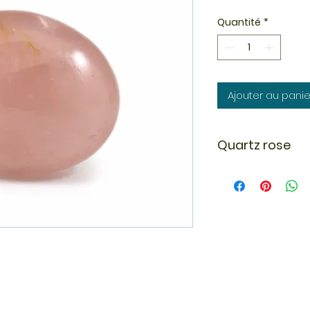
Quantité
*
Ajouter au panie
Quartz rose
Le quartz rose est 
les enfants, sa cou
pour ré-harmoniser
apporte douceur e