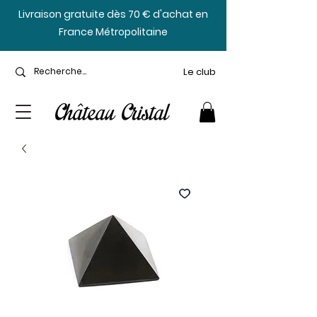
​Livraison gratuite dès 70 € d'achat en
France Métropolitaine
Le club