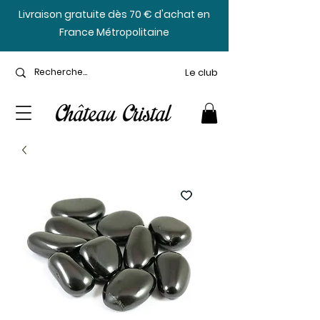
​Livraison gratuite dès 70 € d'achat en
France Métropolitaine
Le club