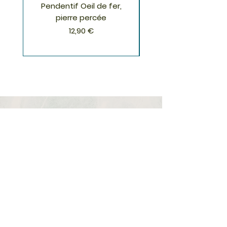
Pendentif Oeil de fer,
Pendentif Chrysoco
pierre percée
Prix
12,90 €
S'inscrire à la Newsletter
S'abonner
Boutique
Nouveautés
Minéraux
Cristal de roche
Le club