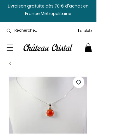
​Livraison gratuite dès 70 € d'achat en
France Métropolitaine
Le club