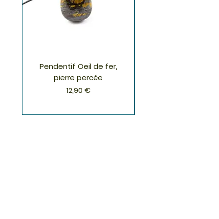
Pendentif Oeil de fer,
Pendentif Chrysoco
pierre percée
Prix
12,90 €
S'inscrire à la Newsletter
S'abonner