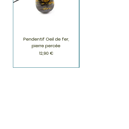
Pendentif Oeil de fer,
Pendentif Chrysoco
pierre percée
Prix
12,90 €
S'inscrire à la Newsletter
S'abonner