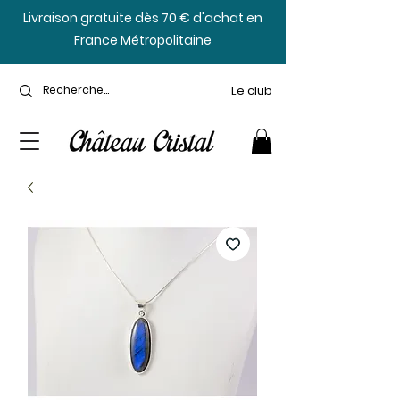
​Livraison gratuite dès 70 € d'achat en
France Métropolitaine
Le club