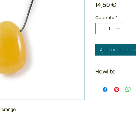
Prix
14,50 €
Quantité
*
Ajouter au panie
Howlite
La howlite est un m
groupe des calcite
de silicate de calc
importante de bore.
est rhomboédrique.
e orange
Henry How, chimist
minéral dans des c
Écosse.
En lithothérapie, la