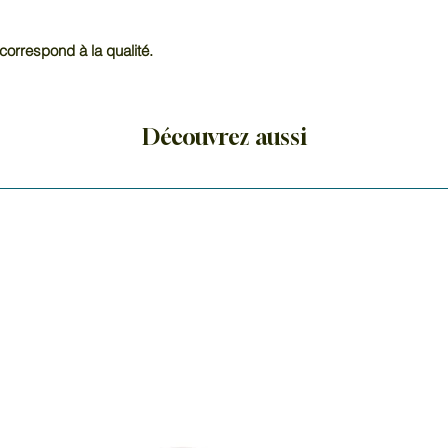
prise. Elle est répu
calmantes et est so
correspond à la qualité.
stress, la colère et
une pierre de stabil
l'endormissement 
Découvrez aussi