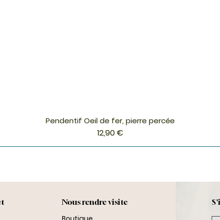
Pendentif Oeil de fer, pierre percée
Aperçu rapide
Prix
12,90 €
ct
Nous rendre visite
S'
Boutique