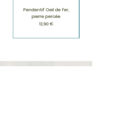
Pendentif Oeil de fer,
Pendentif Chrysoco
pierre percée
Prix
12,90 €
S'inscrire à la Newsletter
S'abonner
Boutique
Nouveautés
Minéraux
Cristal de roche