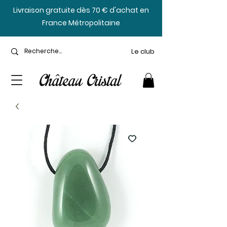
​Livraison gratuite dès 70 € d'achat en
France Métropolitaine
Le club