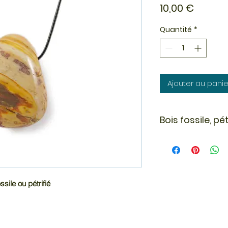
Prix
10,00 €
Quantité
*
Ajouter au panie
Bois fossile, pét
En lithothérapie, le 
souvent utilisé pou
apporte force et c
vie.
sile ou pétrifié