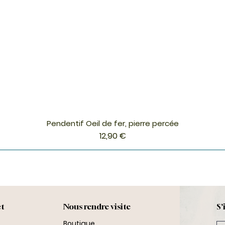
Pendentif Oeil de fer, pierre percée
Aperçu rapide
Prix
12,90 €
ct
Nous rendre visite
S'
Boutique