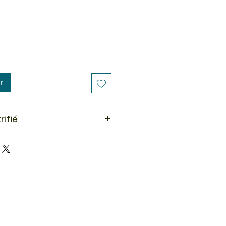
r
rifié
bois fossile (ou bois pétrifié) est
r l'ancrage. C'est une pierre qui
ourage face aux épreuves de la