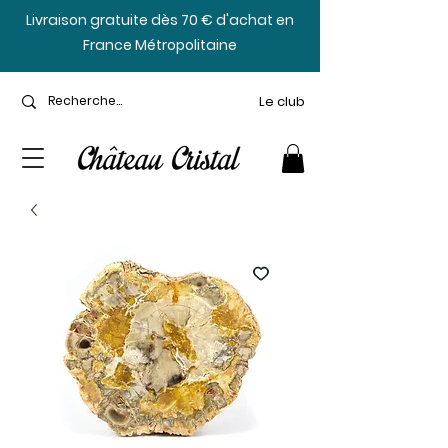
​Livraison gratuite dès 70 € d'achat en
France Métropolitaine
Le club