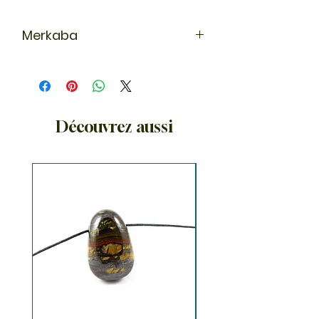
Merkaba
La Merkaba est un outil d'éveil
spirituel. En hébreu, Merkaba signfie
chariot. La Merkaba est le lien entre
le ciel (Mer), le corps énergétique
(Ka) et l'âme (Ba) selon la
Découvrez aussi
terminologie égyptienne.
C'est un véhicule, un bouclier
spirituel qui nous accompagne lors
de méditations afin d'accéder à
des niveaux de conscience
supérieurs