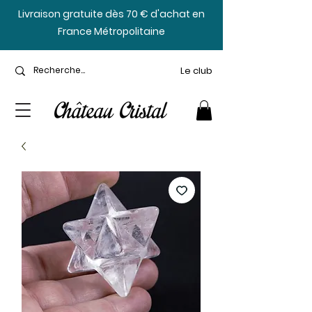
​Livraison gratuite dès 70 € d'achat en
France Métropolitaine
Le club