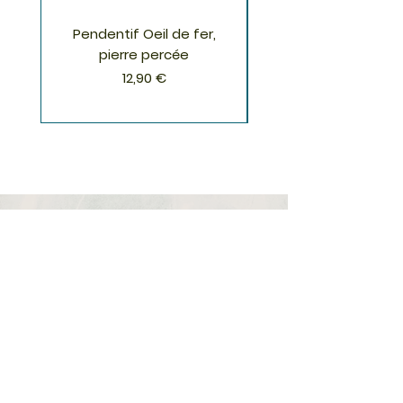
Pendentif Oeil de fer,
Pendentif Chrysoco
pierre percée
Prix
12,90 €
S'inscrire à la Newsletter
S'abonner
Boutique
Nouveautés
Minéraux