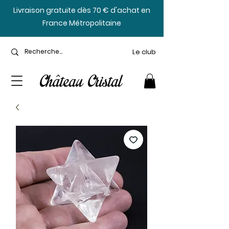
​Livraison gratuite dès 70 € d'achat en
France Métropolitaine
Le club