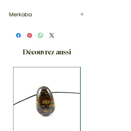
Merkaba
La Merkaba est un outil d'éveil
spirituel. En hébreu, Merkaba signfie
chariot. La Merkaba est le lien entre
le ciel (Mer), le corps énergétique
(Ka) et l'âme (Ba) selon la
Découvrez aussi
terminologie égyptienne.
C'est un véhicule, un bouclier
spirituel qui nous accompagne lors
de méditations afin d'accéder à
des niveaux de conscience
supérieurs