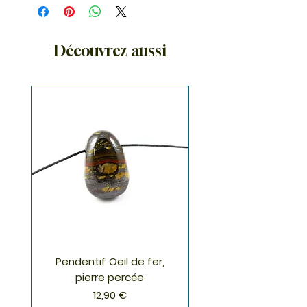
Découvrez aussi
Pendentif Oeil de fer,
Pendentif Chrysoco
pierre percée
Prix
12,90 €