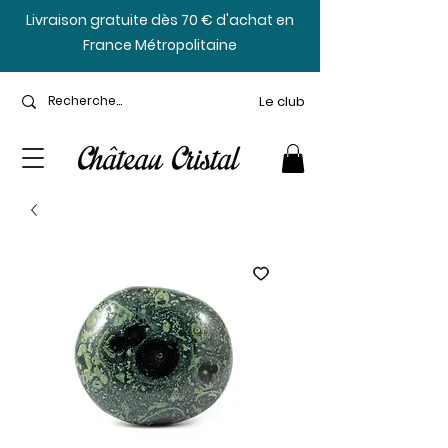
​Livraison gratuite dès 70 € d'achat en
France Métropolitaine
Le club