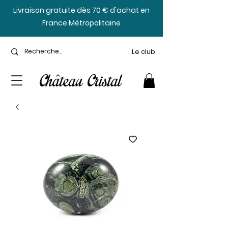
​Livraison gratuite dès 70 € d'achat en
France Métropolitaine
Le club