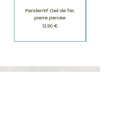
Pendentif Oeil de fer,
Pendentif Chrysoco
pierre percée
Prix
12,90 €
S'inscrire à la Newsletter
S'abonner
Boutique
Nouveautés
Minéraux
Cristal de roche