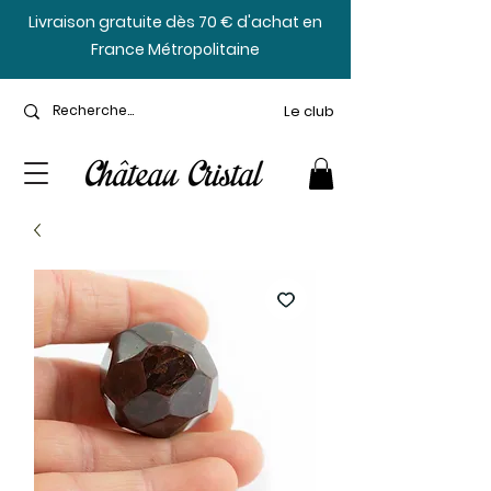
​Livraison gratuite dès 70 € d'achat en
France Métropolitaine
Le club