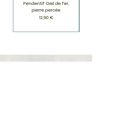
Pendentif Oeil de fer,
Pendentif Chrysoco
pierre percée
Prix
12,90 €
S'inscrire à la Newsletter
S'abonner
Boutique
Nouveautés
Minéraux
Cristal de roche
Le club