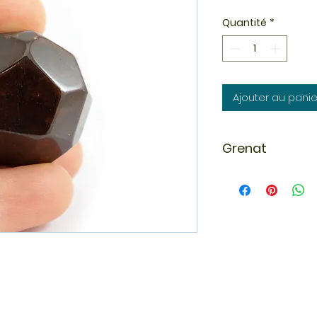
Quantité
*
Ajouter au panie
Grenat
En lithothérapie, l
courage. C'est une 
developpe la volont
persévérance. Déc
colériques.