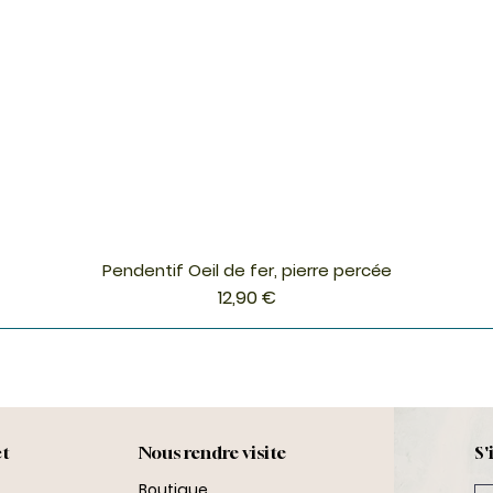
Pendentif Oeil de fer, pierre percée
Aperçu rapide
Prix
12,90 €
ct
Nous rendre visite
S'
Boutique