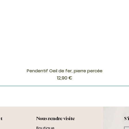
Pendentif Oeil de fer, pierre percée
Aperçu rapide
Prix
12,90 €
ct
Nous rendre visite
S'
Boutique