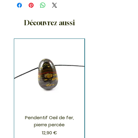
Découvrez aussi
Pendentif Oeil de fer,
Pendentif Chrysoco
pierre percée
Prix
12,90 €