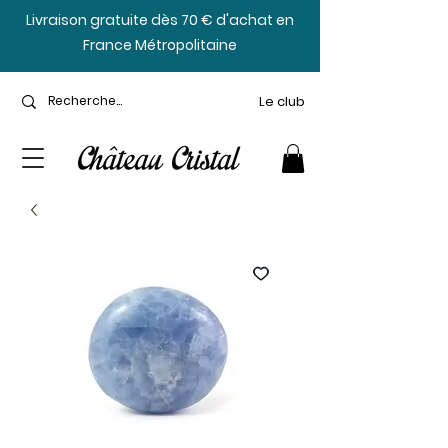
​Livraison gratuite dès 70 € d'achat en
France Métropolitaine
Le club