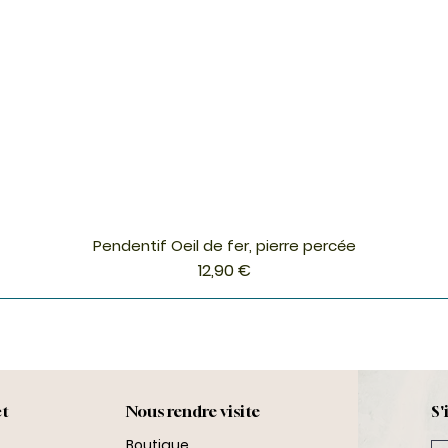
Pendentif Oeil de fer, pierre percée
Aperçu rapide
Prix
12,90 €
ct
Nous rendre visite
S'
Boutique