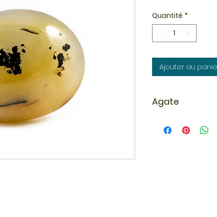
Quantité
*
Ajouter au panie
Agate
L'agate est un min
calcédoines, elle 
successifs de coule
Du grec akhatês, el
Sicile dans laquell
Les gisements sont
Brésil et en Urugua
de part le monde 
massif de l'Esterel.