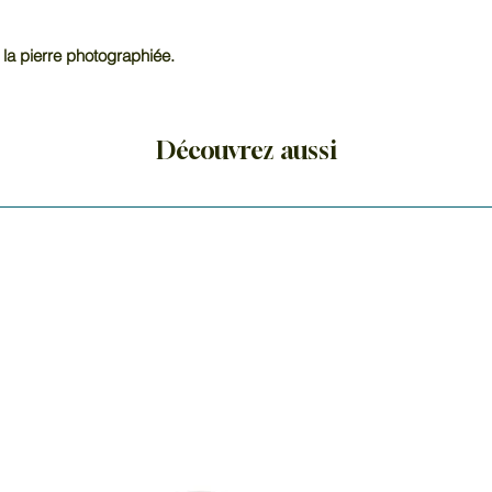
En lithothérapie, l
et calmante qui ag
 la pierre photographiée.
réharmonise et pe
colères intérieures.
Découvrez aussi