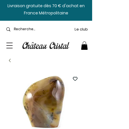
​Livraison gratuite dès 70 € d'achat en
France Métropolitaine
Le club