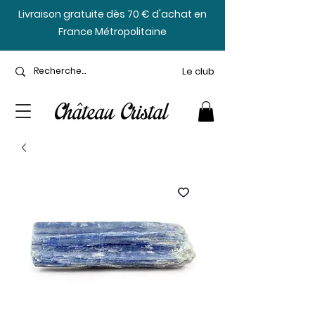
​Livraison gratuite dès 70 € d'achat en
France Métropolitaine
Le club