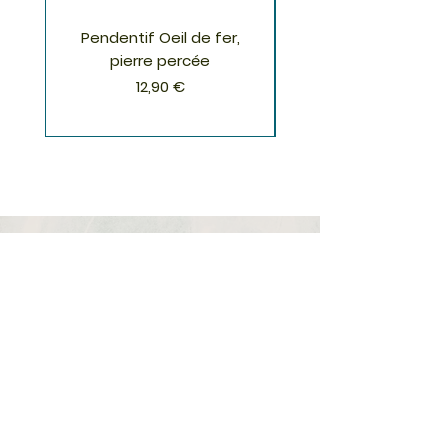
Pendentif Oeil de fer,
Pendentif Chrysoco
pierre percée
Prix
12,90 €
S'inscrire à la Newsletter
S'abonner
Boutique
Nouveautés
Minéraux