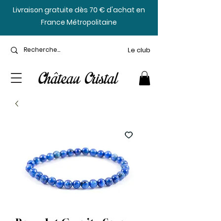
​Livraison gratuite dès 70 € d'achat en
France Métropolitaine
Le club