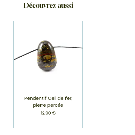
Découvrez aussi
Pendentif Oeil de fer,
Pendentif Chrysoco
pierre percée
Prix
12,90 €