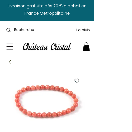
​Livraison gratuite dès 70 € d'achat en
France Métropolitaine
Le club