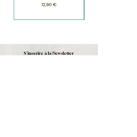
Prix
12,90 €
S'inscrire à la Newsletter
S'abonner
Boutique
Nouveautés
Minéraux
Cristal de roche
Le club
Politique et contact