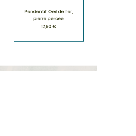
Pendentif Oeil de fer,
Pendentif Chrysoco
pierre percée
Prix
12,90 €
S'inscrire à la Newsletter
S'abonner
Boutique
Nouveautés
Minéraux