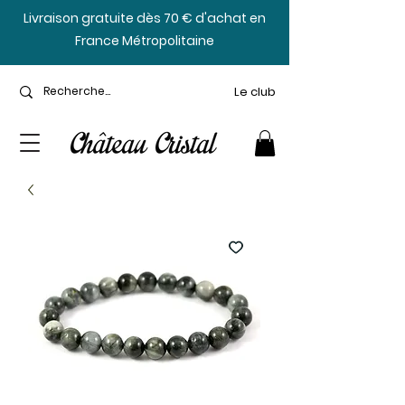
​Livraison gratuite dès 70 € d'achat en
France Métropolitaine
Le club