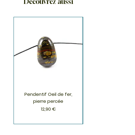
Découvrez aussi
Pendentif Oeil de fer,
Pendentif Chrysoco
pierre percée
Prix
12,90 €