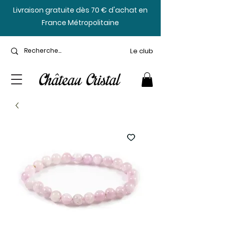
​Livraison gratuite dès 70 € d'achat en
France Métropolitaine
Le club