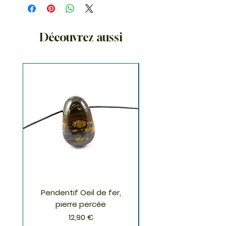
Découvrez aussi
Pendentif Oeil de fer,
Pendentif Chrysoco
pierre percée
Prix
12,90 €