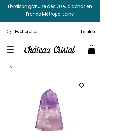
​Livraison gratuite dès 70 € d'achat en
France Métropolitaine
Le club