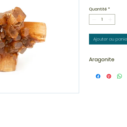
Quantité
*
Ajouter au panie
Aragonite
En lithothérapie, l
intérieure et favori
libère la parole d
difficultés à s’exp
d’élévation spiritue
émotions excessive
L'aragonite nous rel