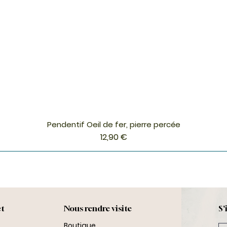
Pendentif Oeil de fer, pierre percée
Aperçu rapide
Prix
12,90 €
ct
Nous rendre visite
S'
Boutique