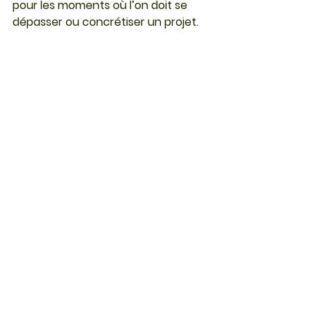
pour les moments où l’on doit se 
dépasser ou concrétiser un projet.
10. Cristal de roche : 
pureté et énergie
Translucide et éclatant, le 
cristal de 
roche
 est la pierre maîtresse de 
purification et d’amplification. Elle 
renforce l’énergie des autres 