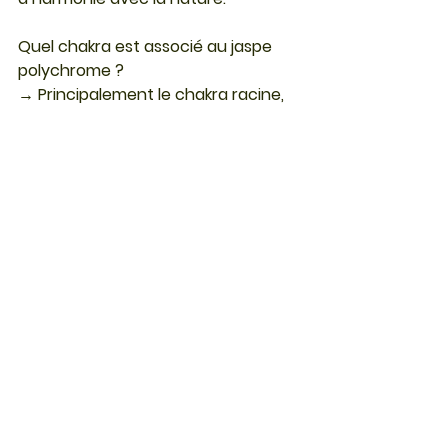
Quel chakra est associé au jaspe 
polychrome ?
→ Principalement le chakra racine, 
mais aussi le chakra sacré.
Comment reconnaître un vrai jaspe 
polychrome ?
→ Motifs naturels irréguliers, 
aucune symétrie parfaite, couleurs 
terreuses.
Découvrez notre sélection de jaspe impérial
Minéraux et lithothérapie