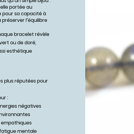
lus qu’un simple bijou :
elle portée au
e pour sa capacité à
préserver l’équilibre
chaque bracelet révèle
vert ou de doré,
ssi esthétique
les plus réputées pour
ur :
énergies négatives
environnantes
u empathiques
 fatigue mentale