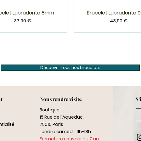
celet Labradorite 8mm
Bracelet Labradorite
Aperçu rapide
Aperçu rapide
Prix
Prix
37,90 €
43,90 €
Découvrir tous nos bracelets
ct
Nous rendre visite
S'
Boutique
15 Rue de l'Aqueduc,
tialité
75010 Paris
Lundi à samedi : 11h-18h
Fermeture estivale du 7 au