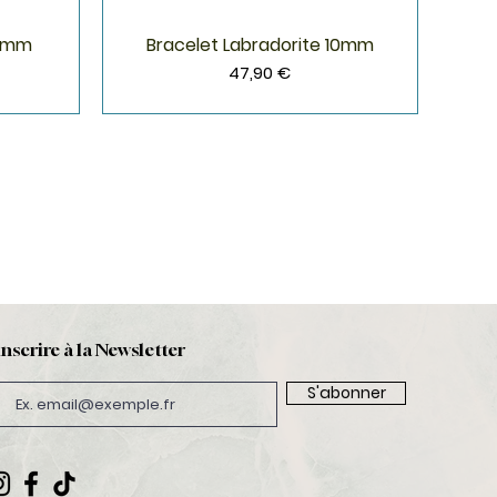
 9mm
Bracelet Labradorite 10mm
Aperçu rapide
Prix
47,90 €
inscrire à la Newsletter
S'abonner