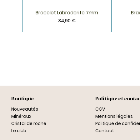
Bracelet Labradorite 7mm
Bra
Aperçu rapide
Prix
34,90 €
Boutique
Politique et conta
Nouveautés
CGV
Minéraux
Mentions légales
Cristal de roche
Politique de confiden
Le club
Contact