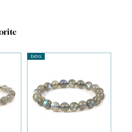
orite
Extra