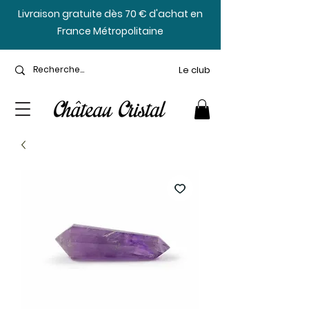
​Livraison gratuite dès 70 € d'achat en
France Métropolitaine
Le club